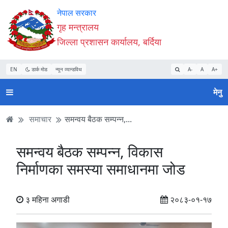
Accessibility
मुख्य
मुख्य
वेबसाइट
नेपाल सरकार
Mode
सामाग्री
नेभिगेसन
खोजमा
गृह मन्त्रालय
सुरु
पढ्नुहाेस्
पढ्नुहाेस्
जानुहोस्
जिल्ला प्रशासन कार्यालय, बर्दिया
गर्नुहोस्
EN
डार्क मोड
न्यून व्यान्डविथ
A-
A
A+
मेनु
समाचार
समन्वय बैठक सम्पन्न,...
समन्वय बैठक सम्पन्न, विकास
निर्माणका समस्या समाधानमा जोड
३ महिना अगाडी
२०८३-०१-१७