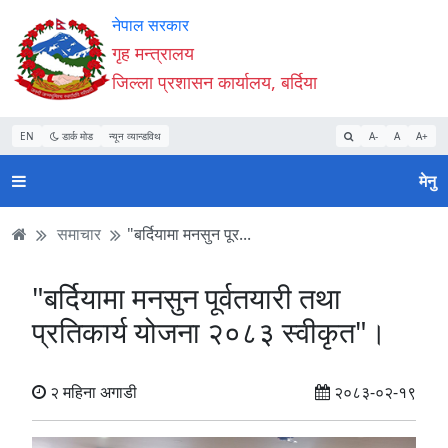
Accessibility
मुख्य
मुख्य
वेबसाइट
नेपाल सरकार
Mode
सामाग्री
नेभिगेसन
खोजमा
गृह मन्त्रालय
सुरु
पढ्नुहाेस्
पढ्नुहाेस्
जानुहोस्
जिल्ला प्रशासन कार्यालय, बर्दिया
गर्नुहोस्
EN
डार्क मोड
न्यून व्यान्डविथ
A-
A
A+
मेनु
समाचार
"बर्दियामा मनसुन पूर...
"बर्दियामा मनसुन पूर्वतयारी तथा
प्रतिकार्य योजना २०८३ स्वीकृत"।
२ महिना अगाडी
२०८३-०२-१९