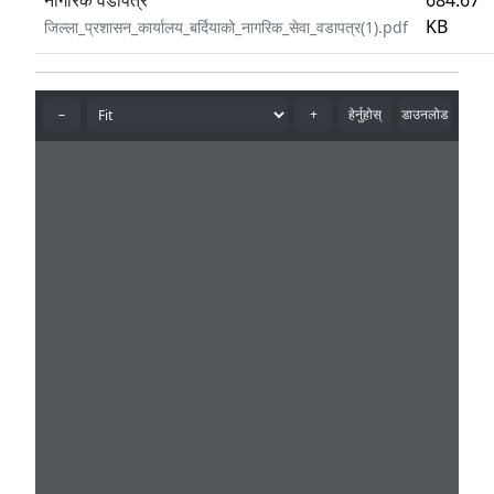
नागरिक वडापत्र
684.67
KB
जिल्ला_प्रशासन_कार्यालय_बर्दियाको_नागरिक_सेवा_वडापत्र(1).pdf