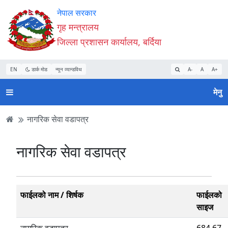
Accessibility
मुख्य
मुख्य
वेबसाइट
नेपाल सरकार
Mode
सामाग्री
नेभिगेसन
खोजमा
गृह मन्त्रालय
सुरु
पढ्नुहाेस्
पढ्नुहाेस्
जानुहोस्
जिल्ला प्रशासन कार्यालय, बर्दिया
गर्नुहोस्
EN
डार्क मोड
न्यून व्यान्डविथ
A-
A
A+
मेनु
नागरिक सेवा वडापत्र
नागरिक सेवा वडापत्र
फाईलको नाम / शिर्षक
फाईलको
साइज