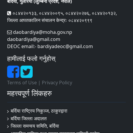
बर्दिया, गुलरिया (लुम्बिनी प्रदेश, नेपाल)
०८४४२०१३३, ०८४४२००९५, ०८४४२०२७६, ०८४४२०१३२,
जिल्ला आपतकालिन संचालन केन्द्रः ०८४४२०९९९
daobardiya@moha.gov.np
daobardiya@gmail.com
DEOC email:- bardiyadeoc@gmail.com
हामीलाई फलो गर्नुहोस्
Terms of Use
|
Privacy Policy
महत्त्वपूर्ण लिंकहरु
बर्दिया राष्ट्रिय निकुञ्ज, ठाकुरद्वारा
बर्दिया जिल्ला अदालत
जिल्ला समन्वय समिति, बर्दिया