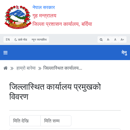
Accessibility
मुख्य
मुख्य
वेबसाइट
नेपाल सरकार
Mode
सामाग्री
नेभिगेसन
खोजमा
गृह मन्त्रालय
सुरु
पढ्नुहाेस्
पढ्नुहाेस्
जानुहोस्
जिल्ला प्रशासन कार्यालय, बर्दिया
गर्नुहोस्
EN
डार्क मोड
न्यून व्यान्डविथ
A-
A
A+
मेनु
हाम्रो बारेमा
जिल्लास्थित कार्यालय...
जिल्लास्थित कार्यालय प्रमुखको
विवरण