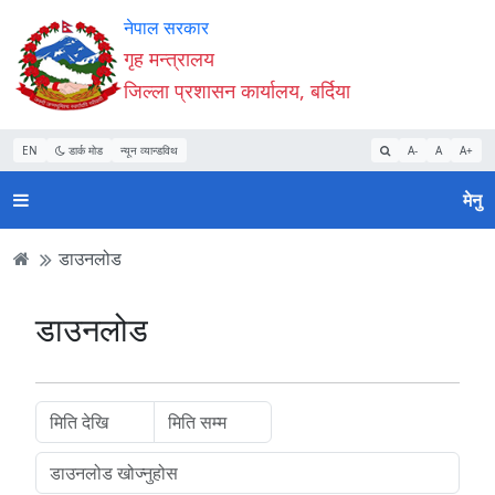
Accessibility
मुख्य
मुख्य
वेबसाइट
नेपाल सरकार
Mode
सामाग्री
नेभिगेसन
खोजमा
गृह मन्त्रालय
सुरु
पढ्नुहाेस्
पढ्नुहाेस्
जानुहोस्
जिल्ला प्रशासन कार्यालय, बर्दिया
गर्नुहोस्
EN
डार्क मोड
न्यून व्यान्डविथ
A-
A
A+
मेनु
डाउनलोड
डाउनलोड