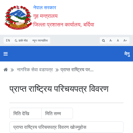
Accessibility
मुख्य
मुख्य
वेबसाइट
नेपाल सरकार
Mode
सामाग्री
नेभिगेसन
खोजमा
गृह मन्त्रालय
सुरु
पढ्नुहाेस्
पढ्नुहाेस्
जानुहोस्
जिल्ला प्रशासन कार्यालय, बर्दिया
गर्नुहोस्
EN
डार्क मोड
न्यून व्यान्डविथ
A-
A
A+
मेनु
नागरिक सेवा वडापत्र
प्राप्त राष्ट्रिय पर...
प्राप्त राष्ट्रिय परिचयपत्र विवरण