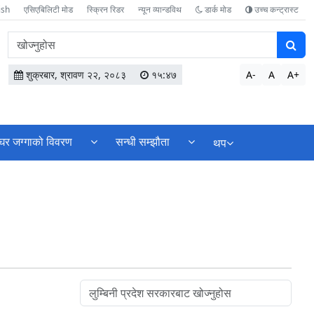
ish
एसिएबिलिटी मोड
स्क्रिन रिडर
न्यून व्यान्डविथ
डार्क मोड
उच्च कन्ट्रास्ट
वेबसाइटमा
सामग्री
खोज्नुहोस
शुक्रबार, श्रावण २२, २०८३
१५:४७
A-
A
A+
घर जग्गाको विवरण
सन्धी सम्झौता
थप