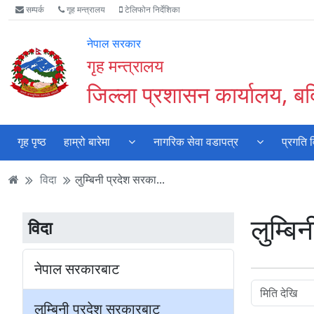
Accessibility
मुख्य
मुख्य
वेबसाइट
सम्पर्क
गृह मन्त्रालय
टेलिफोन निर्देशिका
Mode
सामाग्री
नेभिगेसन
खोजमा
सुरु
पढ्नुहाेस्
पढ्नुहाेस्
जानुहोस्
नेपाल सरकार
गर्नुहोस्
गृह मन्त्रालय
जिल्ला प्रशासन कार्यालय, बर्
गृह पृष्ठ
हाम्रो बारेमा
नागरिक सेवा वडापत्र
प्रगति 
विदा
लुम्बिनी प्रदेश सरका...
लुम्बि
विदा
नेपाल सरकारबाट
लुम्बिनी प्रदेश सरकारबाट