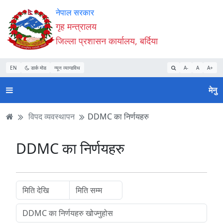
Accessibility
मुख्य
मुख्य
वेबसाइट
नेपाल सरकार
Mode
सामाग्री
नेभिगेसन
खोजमा
गृह मन्त्रालय
सुरु
पढ्नुहाेस्
पढ्नुहाेस्
जानुहोस्
जिल्ला प्रशासन कार्यालय, बर्दिया
गर्नुहोस्
EN
डार्क मोड
न्यून व्यान्डविथ
A-
A
A+
मेनु
विपद व्यवस्थापन
DDMC का निर्णयहरु
DDMC का निर्णयहरु