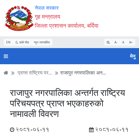
Accessibility
मुख्य
मुख्य
वेबसाइट
नेपाल सरकार
Mode
सामाग्री
नेभिगेसन
खोजमा
गृह मन्त्रालय
सुरु
पढ्नुहाेस्
पढ्नुहाेस्
जानुहोस्
जिल्ला प्रशासन कार्यालय, बर्दिया
गर्नुहोस्
EN
डार्क मोड
न्यून व्यान्डविथ
A-
A
A+
मेनु
प्राप्त राष्ट्रिय पर...
राजापुर नगरपालिका अन...
राजापुर नगरपालिका अन्तर्गत राष्ट्रिय
परिचयपत्र प्राप्त भएकाहरुको
नामावली विवरण
2081-06-11
2081-06-11