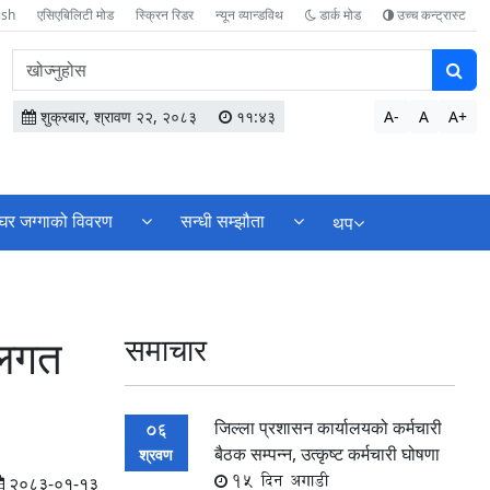
ish
एसिएबिलिटी मोड
स्क्रिन रिडर
न्यून व्यान्डविथ
डार्क मोड
उच्च कन्ट्रास्ट
वेबसाइटमा
सामग्री
खोज्नुहोस
शुक्रबार, श्रावण २२, २०८३
११:४३
A-
A
A+
घर जग्गाको विवरण
सन्धी सम्झौता
थप
थलगत
समाचार
जिल्ला प्रशासन कार्यालयको कर्मचारी
06
बैठक सम्पन्न, उत्कृष्ट कर्मचारी घोषणा
श्रवण
15 दिन अगाडी
२०८३-०१-१३