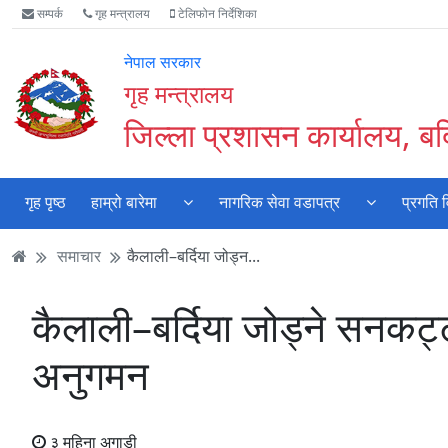
Accessibility
मुख्य
मुख्य
वेबसाइट
सम्पर्क
गृह मन्त्रालय
टेलिफोन निर्देशिका
Mode
सामाग्री
नेभिगेसन
खोजमा
सुरु
पढ्नुहाेस्
पढ्नुहाेस्
जानुहोस्
नेपाल सरकार
गर्नुहोस्
गृह मन्त्रालय
जिल्ला प्रशासन कार्यालय, बर्
गृह पृष्ठ
हाम्रो बारेमा
नागरिक सेवा वडापत्र
प्रगति 
समाचार
कैलाली–बर्दिया जोड्न...
कैलाली–बर्दिया जोड्ने सनकट्ट
अनुगमन
३ महिना अगाडी