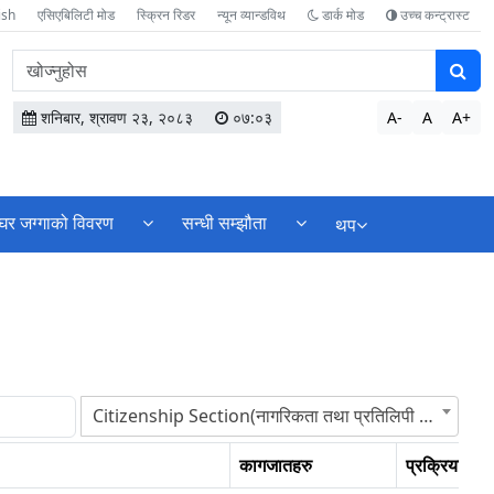
ish
एसिएबिलिटी मोड
स्क्रिन रिडर
न्यून व्यान्डविथ
डार्क मोड
उच्च कन्ट्रास्ट
वेबसाइटमा
सामग्री
खोज्नुहोस
शनिबार, श्रावण २३, २०८३
०७:०३
A-
A
A+
घर जग्गाको विवरण
सन्धी सम्झौता
थप
Citizenship Section(नागरिकता तथा प्रतिलिपी शाखा कोठा नं. १६)
कागजातहरु
प्रक्रियाहरु