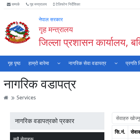
Accessibility
मुख्य
मुख्य
वेबसाइट
सम्पर्क
गृह मन्त्रालय
टेलिफोन निर्देशिका
Mode
सामाग्री
नेभिगेसन
खोजमा
सुरु
पढ्नुहाेस्
पढ्नुहाेस्
जानुहोस्
नेपाल सरकार
गर्नुहोस्
गृह मन्त्रालय
जिल्ला प्रशासन कार्यालय, बर्
गृह पृष्ठ
हाम्रो बारेमा
नागरिक सेवा वडापत्र
प्रगति 
नागरिक वडापत्र
Services
नागरिक वडापत्रको प्रकार
सि.नं.
सेवा
सबै सेवाहरू