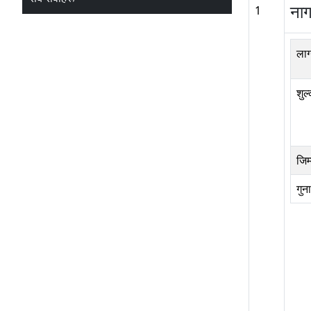
नाग
1
लाग
शुल
जिम
गुन