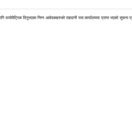
ि वायोमेट्रिक दिनुभएका निम्न आवेदकहरुकाे राहदानी यस कार्यालयमा प्राप्त भएकाे सुचना प