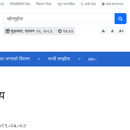
ish
एसिएबिलिटी मोड
स्क्रिन रिडर
न्यून व्यान्डविथ
डार्क मोड
उच्च कन्ट्रास्ट
वेबसाइटमा
सामग्री
खोज्नुहोस
शुक्रबार, श्रावण २२, २०८३
१४:४३
A-
A
A+
घर जग्गाको विवरण
सन्धी सम्झौता
थप
लय
081-05-07