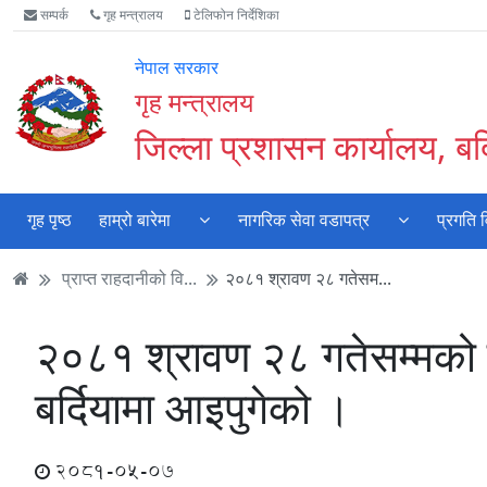
Accessibility
मुख्य
मुख्य
वेबसाइट
सम्पर्क
गृह मन्त्रालय
टेलिफोन निर्देशिका
Mode
सामाग्री
नेभिगेसन
खोजमा
सुरु
पढ्नुहाेस्
पढ्नुहाेस्
जानुहोस्
नेपाल सरकार
गर्नुहोस्
गृह मन्त्रालय
जिल्ला प्रशासन कार्यालय, बर्
गृह पृष्ठ
हाम्रो बारेमा
नागरिक सेवा वडापत्र
प्रगति 
प्राप्त राहदानीको वि...
२०८१ श्रावण २८ गतेसम...
२०८१ श्रावण २८ गतेसम्मको र
बर्दियामा आइपुगेको ।
2081-05-07