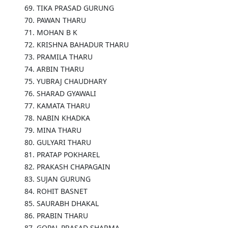
69. TIKA PRASAD GURUNG
70. PAWAN THARU
71. MOHAN B K
72. KRISHNA BAHADUR THARU
73. PRAMILA THARU
74. ARBIN THARU
75. YUBRAJ CHAUDHARY
76. SHARAD GYAWALI
77. KAMATA THARU
78. NABIN KHADKA
79. MINA THARU
80. GULYARI THARU
81. PRATAP POKHAREL
82. PRAKASH CHAPAGAIN
83. SUJAN GURUNG
84. ROHIT BASNET
85. SAURABH DHAKAL
86. PRABIN THARU
87. GOPAL PRASAD SHARMA