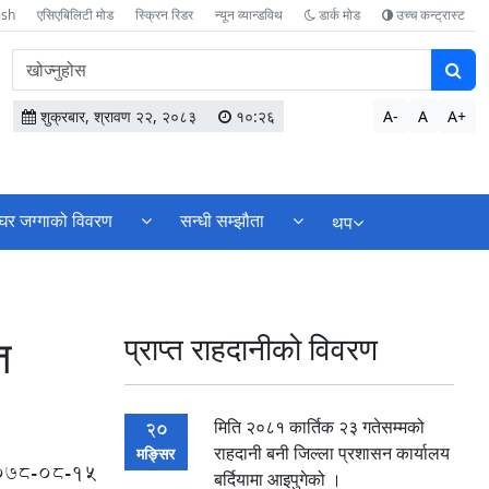
ish
एसिएबिलिटी मोड
स्क्रिन रिडर
न्यून व्यान्डविथ
डार्क मोड
उच्च कन्ट्रास्ट
वेबसाइटमा
सामग्री
खोज्नुहोस
शुक्रबार, श्रावण २२, २०८३
१०:२६
A-
A
A+
घर जग्गाको विवरण
सन्धी सम्झौता
थप
त
प्राप्त राहदानीको विवरण
मिति २०८१ कार्तिक २३ गतेसम्मको
20
राहदानी बनी जिल्ला प्रशासन कार्यालय
मङ्सिर
078-08-15
बर्दियामा आइपुगेको ।