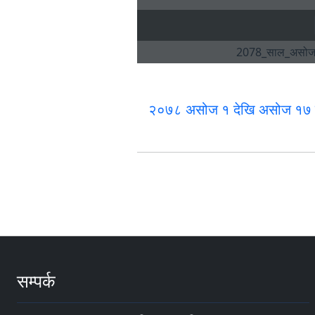
२०७८ असोज १ देखि असोज १७ गते
सम्पर्क