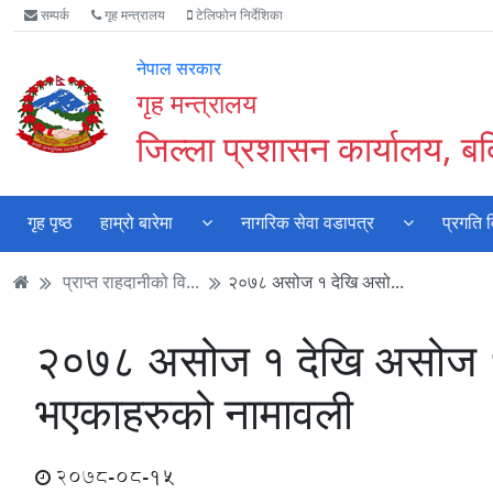
Accessibility
मुख्य
मुख्य
वेबसाइट
सम्पर्क
गृह मन्त्रालय
टेलिफोन निर्देशिका
Mode
सामाग्री
नेभिगेसन
खोजमा
सुरु
पढ्नुहाेस्
पढ्नुहाेस्
जानुहोस्
नेपाल सरकार
गर्नुहोस्
गृह मन्त्रालय
जिल्ला प्रशासन कार्यालय, बर्
गृह पृष्ठ
हाम्रो बारेमा
नागरिक सेवा वडापत्र
प्रगति 
प्राप्त राहदानीको वि...
२०७८ असोज १ देखि असो...
२०७८ असोज १ देखि असोज १७ 
भएकाहरुको नामावली
2078-08-15