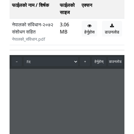
फाईलको नाम / शिर्षक
फाईलको
एक्सन
साइज
नेपालको संविधान-२०७२
3.06
संशोधन सहित
MB
हेर्नुहोस
डाउनलोड
नेपालको_संविधान.pdf