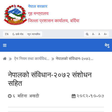
Accessibility
मुख्य
मुख्य
वेबसाइट
नेपाल सरकार
Mode
सामाग्री
नेभिगेसन
खोजमा
गृह मन्त्रालय
सुरु
पढ्नुहाेस्
पढ्नुहाेस्
जानुहोस्
जिल्ला प्रशासन कार्यालय, बर्दिया
गर्नुहोस्
EN
डार्क मोड
न्यून व्यान्डविथ
A-
A
A+
मेनु
ऐन नियम तथा कार्यविध...
नेपालको संविधान-२०७२...
नेपालको संविधान-२०७२ संशोधन
सहित
6 महिना अगाडी
2082-10-07