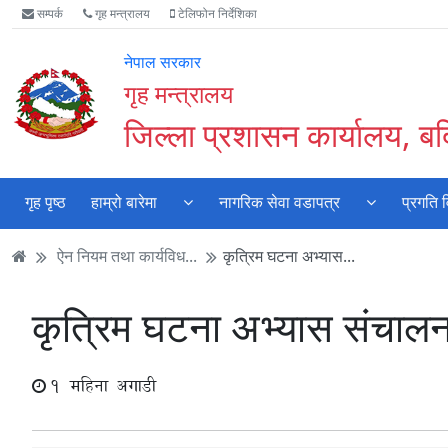
Accessibility
मुख्य
मुख्य
वेबसाइट
सम्पर्क
गृह मन्त्रालय
टेलिफोन निर्देशिका
Mode
सामाग्री
नेभिगेसन
खोजमा
सुरु
पढ्नुहाेस्
पढ्नुहाेस्
जानुहोस्
नेपाल सरकार
गर्नुहोस्
गृह मन्त्रालय
जिल्ला प्रशासन कार्यालय, बर्
गृह पृष्ठ
हाम्रो बारेमा
नागरिक सेवा वडापत्र
प्रगति 
ऐन नियम तथा कार्यविध...
कृत्रिम घटना अभ्यास...
कृत्रिम घटना अभ्यास संचालन
1 महिना अगाडी