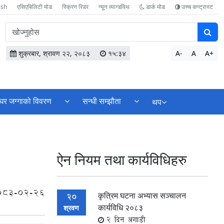
ish
एसिएबिलिटी मोड
स्क्रिन रिडर
न्यून व्यान्डविथ
डार्क मोड
उच्च कन्ट्रास्ट
वेबसाइटमा
सामग्री
खोज्नुहोस
शुक्रबार, श्रावण २२, २०८३
१५:३४
A-
A
A+
घर जग्गाको विवरण
सन्धी सम्झौता
थप
ऐन नियम तथा कार्यविधिहरु
083-02-26
कृत्रिम घटना अभ्यास सञ्चालन
20
कार्यविधि २०८३
श्रवण
2 दिन अगाडी