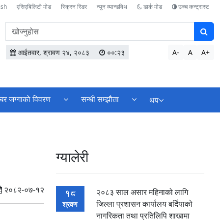
ish
एसिएबिलिटी मोड
स्क्रिन रिडर
न्यून व्यान्डविथ
डार्क मोड
उच्च कन्ट्रास्ट
वेबसाइटमा
सामग्री
खोज्नुहोस
आईतवार, श्रावण २४, २०८३
००:२३
A-
A
A+
घर जग्गाको विवरण
सन्धी सम्झौता
थप
ग्यालेरी
२०८२-०७-१२
२०८३ साल असार महिनाको लागि
18
जिल्ला प्रशासन कार्यालय बर्दियाको
श्रवण
नागरिकता तथा प्रतिलिपि शाखामा