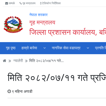
Accessibility
मुख्य
मुख्य
वेबसाइट
सम्पर्क
गृह मन्त्रालय
टेलिफोन निर्देशिका
Mode
सामाग्री
नेभिगेसन
खोजमा
सुरु
पढ्नुहाेस्
पढ्नुहाेस्
जानुहोस्
नेपाल सरकार
गर्नुहोस्
गृह मन्त्रालय
जिल्ला प्रशासन कार्यालय, बर्
गृह पृष्ठ
हाम्रो बारेमा
नागरिक सेवा वडापत्र
प्रगति 
ग्यालेरी
मिति २०८२/०७/११ गते...
मिति २०८२/०७/११ गते प्रजिअ 
९ महिना अगाडी