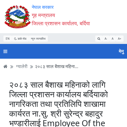
Accessibility
मुख्य
मुख्य
वेबसाइट
नेपाल सरकार
Mode
सामाग्री
नेभिगेसन
खोजमा
गृह मन्त्रालय
सुरु
पढ्नुहाेस्
पढ्नुहाेस्
जानुहोस्
जिल्ला प्रशासन कार्यालय, बर्दिया
गर्नुहोस्
EN
डार्क मोड
न्यून व्यान्डविथ
A-
A
A+
मेनु
ग्यालेरी
२०८३ साल बैशाख महिना...
२०८३ साल बैशाख महिनाको लागि
जिल्ला प्रशासन कार्यालय बर्दियाको
नागरिकता तथा प्रतिलिपि शाखामा
कार्यरत ना.सु. श्री सुरेन्द्र बहादुर
भण्डारीलाई Employee Of the