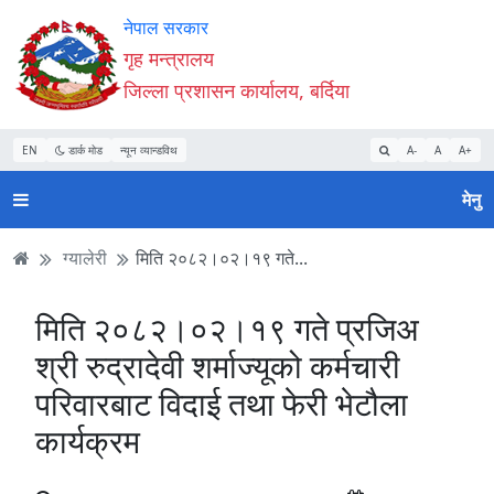
Accessibility
मुख्य
मुख्य
वेबसाइट
नेपाल सरकार
Mode
सामाग्री
नेभिगेसन
खोजमा
गृह मन्त्रालय
सुरु
पढ्नुहाेस्
पढ्नुहाेस्
जानुहोस्
जिल्ला प्रशासन कार्यालय, बर्दिया
गर्नुहोस्
EN
डार्क मोड
न्यून व्यान्डविथ
A-
A
A+
मेनु
ग्यालेरी
मिति २०८२।०२।१९ गते...
मिति २०८२।०२।१९ गते प्रजिअ
श्री रुद्रादेवी शर्माज्यूको कर्मचारी
परिवारबाट विदाई तथा फेरी भेटौला
कार्यक्रम