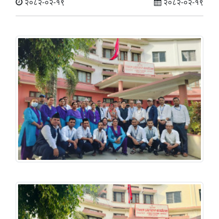
२०८२-०२-१९
२०८२-०२-१९