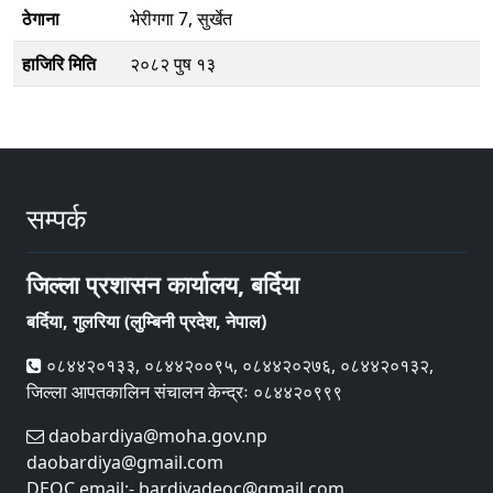
ठेगाना
भेरीग‌गा 7, सुर्खेत
हाजिरि मिति
२०८२ पुष १३
सम्पर्क
जिल्ला प्रशासन कार्यालय, बर्दिया
बर्दिया, गुलरिया (लुम्बिनी प्रदेश, नेपाल)
०८४४२०१३३, ०८४४२००९५, ०८४४२०२७६, ०८४४२०१३२,
जिल्ला आपतकालिन संचालन केन्द्रः ०८४४२०९९९
daobardiya@moha.gov.np
daobardiya@gmail.com
DEOC email:- bardiyadeoc@gmail.com