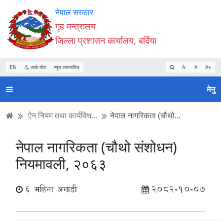
Accessibility
मुख्य
मुख्य
वेबसाइट
नेपाल सरकार
Mode
सामाग्री
नेभिगेसन
खोजमा
गृह मन्त्रालय
सुरु
पढ्नुहाेस्
पढ्नुहाेस्
जानुहोस्
जिल्ला प्रशासन कार्यालय, बर्दिया
गर्नुहोस्
EN
डार्क मोड
न्यून व्यान्डविथ
A-
A
A+
मेनु
ऐन नियम तथा कार्यविध...
नेपाल नागरिकता (चौथो...
नेपाल नागरिकता (चौथो संशोधन)
नियमावली, २०६३
6 महिना अगाडी
2082-10-07