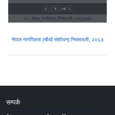
नेपाल नागरिकता (चौथो संशोधन) नियमावली, २०६३
सम्पर्क