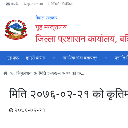
Accessibility
मुख्य
मुख्य
वेबसाइट
सम्पर्क
गृह मन्त्रालय
टेलिफोन निर्देशिका
Mode
सामाग्री
नेभिगेसन
खोजमा
सुरु
पढ्नुहाेस्
पढ्नुहाेस्
जानुहोस्
नेपाल सरकार
गर्नुहोस्
गृह मन्त्रालय
जिल्ला प्रशासन कार्यालय, बर्
गृह पृष्ठ
हाम्रो बारेमा
नागरिक सेवा वडापत्र
प्रगति 
सिमुलेशन
मिति २०७६-०२-२१ को क...
मिति २०७६-०२-२१ को कृतिम
2076-02-21