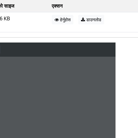
ो साइज
एक्सन
6 KB
हेर्नुहोस
डाउनलोड