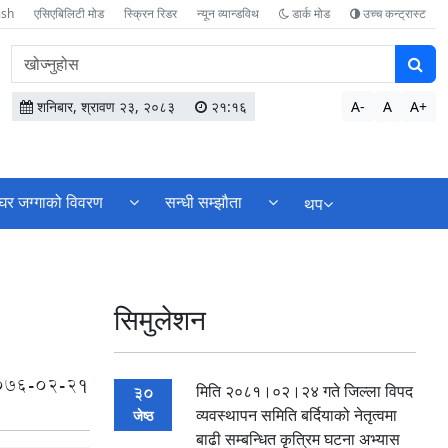
ish
एसिएबिलिटी मोड
स्क्रिन रिडर
न्यून व्यान्डविथ
डार्क मोड
उच्च कन्ट्रास्ट
वेबसाइटमा
सामग्री
खोज्नुहोस
शनिबार, श्रावण २३, २०८३
२१:१६
A-
A
A+
घर जग्गाको विवरण
सन्धी सम्झौता
थप
सिमुलेशन
076-02-21
मिति २०८१।०२।२४ गते जिल्ला विपद
30
व्यवस्थापन समिति बर्दियाको नेतृत्वमा
जेष्ठ
बाढी सम्बन्धित कृत्रिम घटना अभ्यास