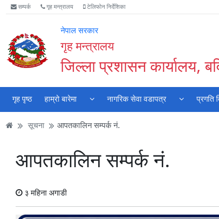
Accessibility
मुख्य
मुख्य
वेबसाइट
सम्पर्क
गृह मन्त्रालय
टेलिफोन निर्देशिका
Mode
सामाग्री
नेभिगेसन
खोजमा
सुरु
पढ्नुहाेस्
पढ्नुहाेस्
जानुहोस्
नेपाल सरकार
गर्नुहोस्
गृह मन्त्रालय
जिल्ला प्रशासन कार्यालय, बर्
गृह पृष्ठ
हाम्रो बारेमा
नागरिक सेवा वडापत्र
प्रगति 
सूचना
आपतकालिन सम्पर्क नं.
आपतकालिन सम्पर्क नं.
३ महिना अगाडी