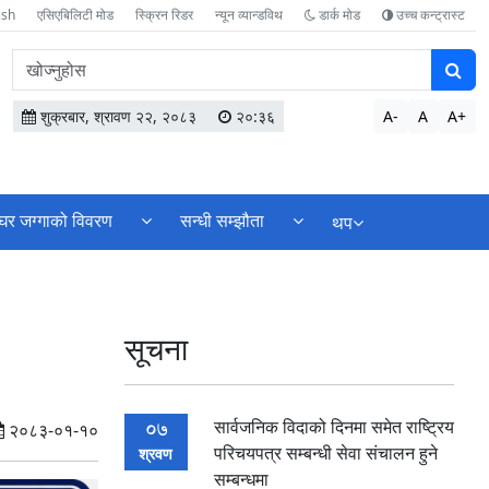
ish
एसिएबिलिटी मोड
स्क्रिन रिडर
न्यून व्यान्डविथ
डार्क मोड
उच्च कन्ट्रास्ट
वेबसाइटमा
सामग्री
खोज्नुहोस
शुक्रबार, श्रावण २२, २०८३
२०:३६
A-
A
A+
घर जग्गाको विवरण
सन्धी सम्झौता
थप
सूचना
सार्वजनिक विदाको दिनमा समेत राष्ट्रिय
07
२०८३-०१-१०
परिचयपत्र सम्बन्धी सेवा संचालन हुने
श्रवण
सम्बन्धमा