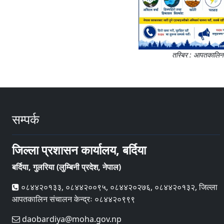
तस्बिर : आपतकालिन स
सम्पर्क
जिल्ला प्रशासन कार्यालय, बर्दिया
बर्दिया, गुलरिया (लुम्बिनी प्रदेश, नेपाल)
०८४४२०१३३, ०८४४२००९५, ०८४४२०२७६, ०८४४२०१३२, जिल्ला
आपतकालिन संचालन केन्द्रः ०८४४२०९९९
daobardiya@moha.gov.np