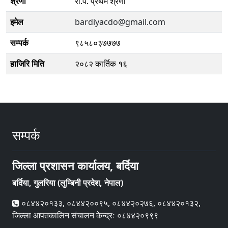
श्रेणी
रा.प. प्रथम श्रेणी
इमेल
bardiyacdo@gmail.com
सम्पर्क
९८५८०३७७७७
हाजिरि मिति
२०८२ कार्तिक १६
सम्पर्क
जिल्ला प्रशासन कार्यालय, बर्दिया
बर्दिया, गुलरिया (लुम्बिनी प्रदेश, नेपाल)
०८४४२०१३३, ०८४४२००९५, ०८४४२०२७६, ०८४४२०१३२,
जिल्ला आपतकालिन संचालन केन्द्रः ०८४४२०९९९