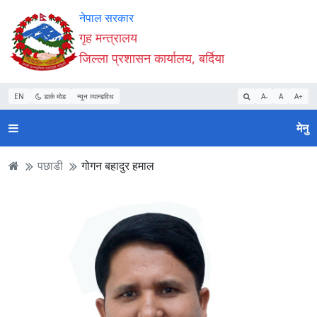
Accessibility
मुख्य
मुख्य
वेबसाइट
नेपाल सरकार
Mode
सामाग्री
नेभिगेसन
खोजमा
गृह मन्त्रालय
सुरु
पढ्नुहाेस्
पढ्नुहाेस्
जानुहोस्
जिल्ला प्रशासन कार्यालय, बर्दिया
गर्नुहोस्
EN
डार्क मोड
न्यून व्यान्डविथ
A-
A
A+
मेनु
पछाडी
गोगन बहादुर हमाल