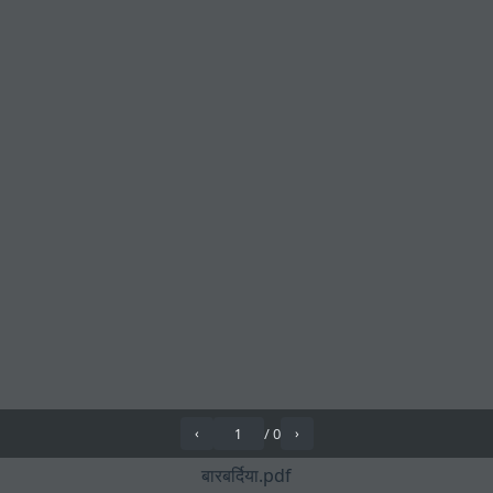
/
0
‹
›
बारबर्दिया.pdf