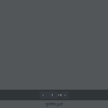
/
0
‹
›
गुलरीया.pdf